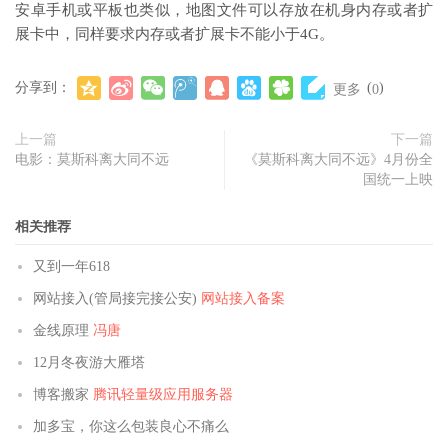
安卓手机或平板也类似，地图文件可以存放在机身内存或者扩
展卡中，同样要求内存或者扩展卡不能小于4G。
分享到：
(
)
更多
0
上一篇
下一篇
电影：莫斯科离大同不远
《莫斯科离大同不远》4月份全
国统一上映
相关推荐
又到一年618
网站接入(管局接完接公安)
网站接入备案
金线原理
冯唐
12月冬夜游大雁塔
博客搬家
腾讯轻量级应用服务器
加多宝，你这么包装良心不痛么