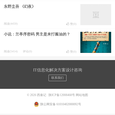
东野圭吾 《幻夜》
阅读(4459)
赞(
0
)
小说：兰亭序密码 男主是来打酱油的？
阅读(5414)
评论(0)
赞(
0
)
IT信息化解决方案设计咨询
联系我们
© 2026
西秦记
陕ICP备12008468号
网站地图
陕公网安备 61010402000092号