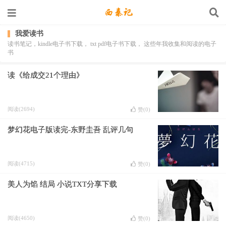
我爱读书
读书笔记，kindle电子书下载， txt pdf电子书下载， 这些年我收集和阅读的电子
书
读《给成交21个理由》
阅读(2694)
赞(
0
)
梦幻花电子版读完-东野圭吾 乱评几句
阅读(4715)
赞(
0
)
美人为馅 结局 小说TXT分享下载
阅读(4650)
赞(
0
)