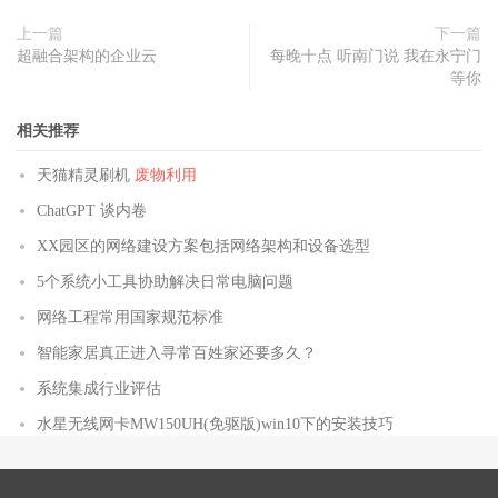
上一篇
下一篇
超融合架构的企业云
每晚十点 听南门说 我在永宁门
等你
相关推荐
天猫精灵刷机
废物利用
ChatGPT 谈内卷
XX园区的网络建设方案包括网络架构和设备选型
5个系统小工具协助解决日常电脑问题
网络工程常用国家规范标准
智能家居真正进入寻常百姓家还要多久？
系统集成行业评估
水星无线网卡MW150UH(免驱版)win10下的安装技巧