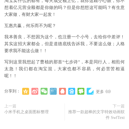
淘宝卖什么的都有，每天成交额上亿，就你这颗小心眼，你不
想着亿元营业额都是你做的吗？但是你想想这可能吗？有生意
大家做，有财大家一起发！
互惠共赢，何乐而不为呢？
我本善良，不想因为这个，也注册一个小号，去给你中差评！
其实这招大家都会，但是道德底线告诉我，不要这么做；人格
要求我不能这么做！！
写到这里我想起了曹植的那首“七步诗”，本是同行人，相煎何
太急！我们都在淘宝混，大家也都不容易，何必苦苦相逼
呢！！
分享到：
(
)
更多
0
上一篇
下一篇
小米手机之桌面图标整理
推荐一款超棒的文字特效动画软
件 SwfText