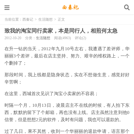
当前位置：
西秦记
>
生活随想
>
正文
致我的淘宝同行卖家，本是同行人，相煎何太急
2012-10-20
分类：
生活随想
阅读(4963)
评论(2)
在升一钻的当天，2012年九月10号左右，我遭遇了差评师，华
丽丽3个差评，最后在店主坚持、努力、艰辛的维权路上，一个
个删掉了；
那段时间，我上线都是隐身状态，实在不想做生意，感觉好好
辛苦啊；
在这里，西城首次见识了淘宝小卖家的不容易；
时隔一个月，10月13日，凌晨店主不在线的时候，有人拍下东
西，默默的留下了个邮箱，再也没有上线。店主虽然注意到他0
信誉，但是想想2元的软件，及时有问题，我也可以退款的。
过了几日，果不其然，收到一个华丽丽的退款申请，语言那个