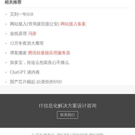
相关推荐
又到一年618
网站接入(管局接完接公安)
网站接入备案
金线原理
冯唐
12月冬夜游大雁塔
博客搬家
腾讯轻量级应用服务器
加多宝，你这么包装良心不痛么
ChatGPT 谈内卷
国产芯片崛起-白菜价的SSD
IT信息化解决方案设计咨询
联系我们