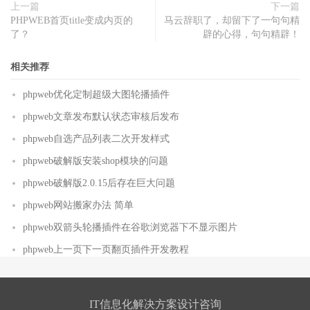
上一篇
下一篇
PHPWEB首页title变成内页的
马云辞职了，却留下了一句句精
了？
辟的心得，句句精辟！
相关推荐
phpweb优化定制超级大图轮播插件
phpweb文章发布默认状态审核后发布
phpweb自选产品列表二次开发样式
phpweb破解版安装shop模块的问题
phpweb破解版2.0.15后存在巨大问题
phpweb网站搬家办法 简单
phpweb双箭头轮播插件在谷歌浏览器下不显示图片
phpweb上一页下一页翻页插件开发教程
IT信息化解决方案设计咨询