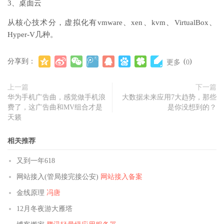
3、桌面云
从核心技术分，虚拟化有vmware、xen、kvm、VirtualBox、
Hyper-V几种。
分享到：
(
)
更多
0
上一篇
下一篇
华为手机广告曲，感觉做手机浪
大数据未来应用7大趋势，那些
费了，这广告曲和MV组合才是
是你没想到的？
天籁
相关推荐
又到一年618
网站接入(管局接完接公安)
网站接入备案
金线原理
冯唐
12月冬夜游大雁塔