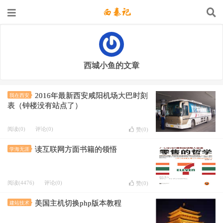
西城小鱼的文章
2016年最新西安咸阳机场大巴时刻
我在西安
表（钟楼没有站点了）
阅读(0)
评论(0)
赞(
0
)
读互联网方面书籍的领悟
学海无涯
阅读(4476)
评论(0)
赞(
0
)
美国主机切换php版本教程
建站技术