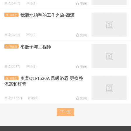
阅读(5407)
评论(1)
赞(
0
)
我满地鸡毛的工作之旅-谭潇
生活随想
阅读(3762)
评论(0)
赞(
0
)
枣贩子与工程师
生活随想
阅读(3647)
评论(1)
赞(
0
)
奥普QTP1520A 风暖浴霸-更换整
生活随想
流器和灯管
阅读(11327)
评论(0)
赞(
0
)
下一页