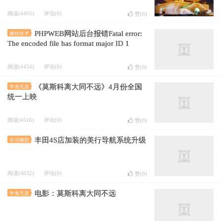
阅读(4405)
评论(0)
赞(
0
)
PHPWEB网站后台报错Fatal error:
建站技术
The encoded file has format major ID 1
阅读(4454)
评论(0)
赞(
0
)
《莫斯科离大同不远》4月份全国
学海无涯
统一上映
阅读(4516)
评论(0)
赞(
0
)
丰田4S店加装的美行导航系统升级
生活随想
阅读(4632)
评论(0)
赞(
0
)
电影：莫斯科离大同不远
学海无涯