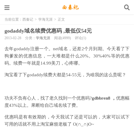
当前位置：
西秦记
>
学海无涯
>
正文
godaddy域名续费优惠码 ,最低仅54元
2013-02-28
分类：
学海无涯
阅读(4999)
评论(1)
去年godaddy注册一个。net域名，还差2个月到期。今天看了下
狗爹发的优惠信息，一大堆都是什么20%。30%40%等的优惠
码。续费一年就是14.99美刀，心疼哪。
淘宝看了下godaddy续费大都是54-55元，为啥我的这么贵呢？
功夫不负有心人，找了老久找到一个优惠码?
gdbbren8 ，
优惠幅
度43%以上。果断给自己域名续了费。
优惠吗是有有效期的，今天我试了还是可以的，大家可以试下
可用的话就不用上淘宝麻烦老板了 O(∩_∩)O~