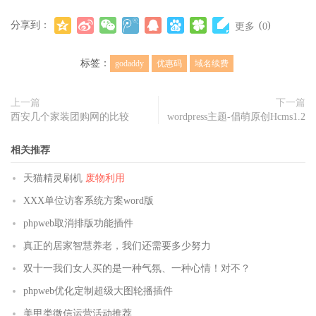
分享到：
(
)
更多
0
标签：
godaddy
优惠码
域名续费
上一篇
下一篇
西安几个家装团购网的比较
wordpress主题-倡萌原创Hcms1.2
相关推荐
天猫精灵刷机
废物利用
XXX单位访客系统方案word版
phpweb取消排版功能插件
真正的居家智慧养老，我们还需要多少努力
双十一我们女人买的是一种气氛、一种心情！对不？
phpweb优化定制超级大图轮播插件
美甲类微信运营活动推荐