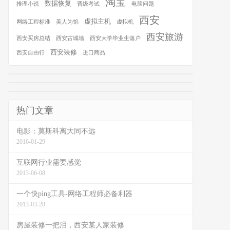
淘宝
数据恢复
推理小说
晋级考试
电脑问题
西安
虚拟主机
网络工程标准
美人为馅
虚拟机
西安旅游
西安买房总结
西安古城墙
西安大学毕业生落户
西安装修
西安自由行
进口商品
热门文章
电影：莫斯科离大同不远
2016-01-29
互联网行业需要感觉
2013-06-08
一个快ping工具-网络工程师必备利器
2013-03-28
房屋装修一把泪，西安某人家装修