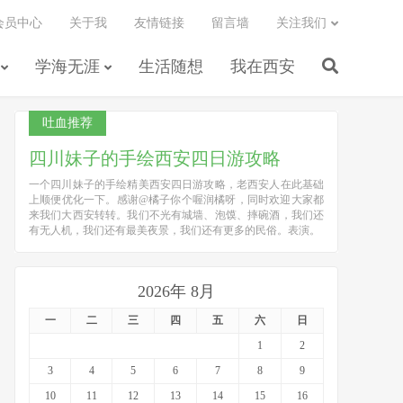
会员中心
关于我
友情链接
留言墙
关注我们
学海无涯
生活随想
我在西安
吐血推荐
四川妹子的手绘西安四日游攻略
一个四川妹子的手绘精美西安四日游攻略，老西安人在此基础
上顺便优化一下。感谢@橘子你个喔润橘呀，同时欢迎大家都
来我们大西安转转。我们不光有城墙、泡馍、摔碗酒，我们还
有无人机，我们还有最美夜景，我们还有更多的民俗。表演。
2026年 8月
一
二
三
四
五
六
日
1
2
3
4
5
6
7
8
9
10
11
12
13
14
15
16