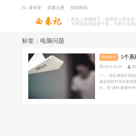
Hi, 请登录
我要注册
找回密码
西安人的城墙下，是西安人的生活
不积跬步无以至千里，不积小流无
标签：电脑问题
5个
网络技术
2019-10-04
西
? 一、轻松辨别不明进
家会想到打开任务管
行，在“进程”标签中有