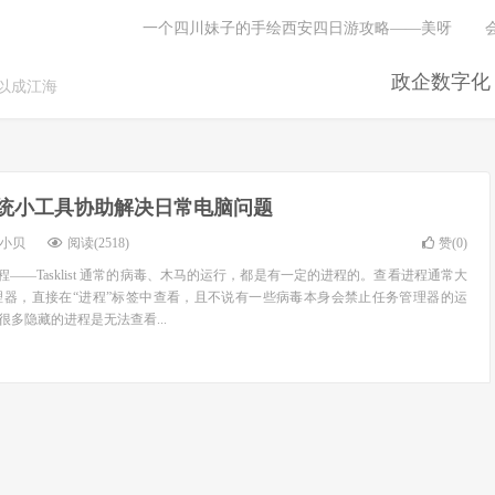
一个四川妹子的手绘西安四日游攻略——美呀
政企数字化
以成江海
系统小工具协助解决日常电脑问题
小贝
阅读(2518)
赞(
0
)
程——Tasklist 通常的病毒、木马的运行，都是有一定的进程的。查看进程通常大
理器，直接在“进程”标签中查看，且不说有一些病毒本身会禁止任务管理器的运
很多隐藏的进程是无法查看...