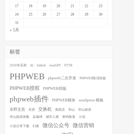
17
18
19
20
21
22
23
24
25
26
27
28
29
30
31
« 5月
标签
2016年买房
AI
bilibili
chatGPT
FTTR
PHPWEB
phpweb二次开发
PHPWEB取消排版
PHPWEB授权
PHPWEB排版
phpweb插件
PHPWEB模块
wordpress 模板
交换机
东野圭吾
买房
免税店
华山
华山旅游
华山旅游攻略
反编译
城市人家
密码恢复
小说
微信公众号
微信营销
小说分享下载
幻夜