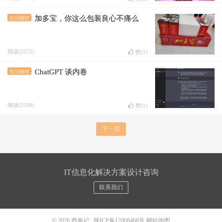
加多宝，你这么包装良心不痛么
生活随想
阅读(2572)
赞(
1
)
ChatGPT 谈内卷
生活随想
阅读(2558)
赞(
1
)
下一页
IT信息化解决方案设计咨询
联系我们
© 2026
西秦记
陕ICP备12008468号
网站地图