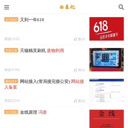
又到一年618
生活随想
阅读(1326)
赞(
0
)
天猫精灵刷机
废物利用
学海无涯
阅读(6708)
赞(
0
)
网站接入(管局接完接公安)
网站接
建站技术
入备案
阅读(2224)
赞(
0
)
金线原理
冯唐
生活随想