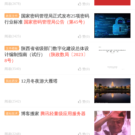
阅读(2678)
赞(
0
)
国家密码管理局正式发布25项密码
政策文件
行业标准
国家密码管理局公告（第45号）
阅读(2425)
赞(
0
)
陕西省省级部门数字化建设总体设
文件模板
计编制指南（试行）
（陕政数局〔2023〕
8号）
阅读(3540)
赞(
0
)
12月冬夜游大雁塔
我在西安
阅读(2542)
赞(
0
)
博客搬家
腾讯轻量级应用服务器
建站技术
阅读(2248)
赞(
2
)